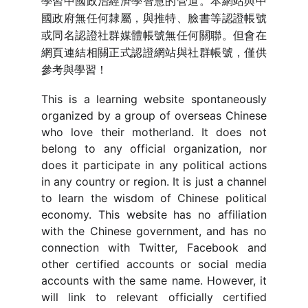
學習中國政治經濟學智慧的管道。本網站與中
國政府無任何隸屬，與推特、臉書等認證帳號
或同名認證社群媒體帳號無任何關聯。但會在
網頁連結相關正式認證網站與社群帳號，僅供
參考與學習！
This is a learning website spontaneously
organized by a group of overseas Chinese
who love their motherland. It does not
belong to any official organization, nor
does it participate in any political actions
in any country or region. It is just a channel
to learn the wisdom of Chinese political
economy. This website has no affiliation
with the Chinese government, and has no
connection with Twitter, Facebook and
other certified accounts or social media
accounts with the same name. However, it
will link to relevant officially certified